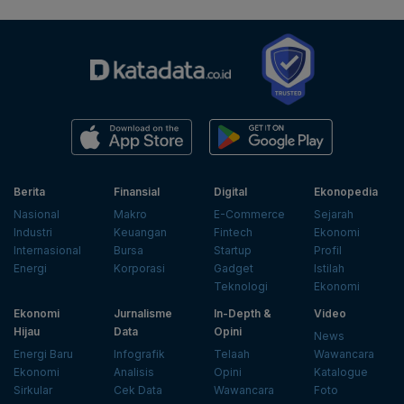
Berita
Finansial
Digital
Ekonopedia
Nasional
Makro
E-Commerce
Sejarah
Industri
Keuangan
Fintech
Ekonomi
Internasional
Bursa
Startup
Profil
Energi
Korporasi
Gadget
Istilah
Teknologi
Ekonomi
Ekonomi
Jurnalisme
In-Depth &
Video
Hijau
Data
Opini
News
Energi Baru
Infografik
Telaah
Wawancara
Ekonomi
Analisis
Opini
Katalogue
Sirkular
Cek Data
Wawancara
Foto