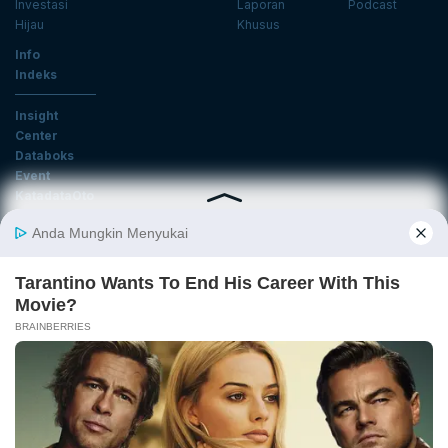
Investasi
Laporan
Podcast
Hijau
Khusus
Info
Indeks
Insight
Center
Databoks
Event
KatadataOto
Langganan Newsletter
Email
Daftar
Ikuti Kami
Tentang Katadata
Advertising
Karier
Pedoman Media Siber
Kebijakan Privasi
Disclaimer
Hubungi Kami