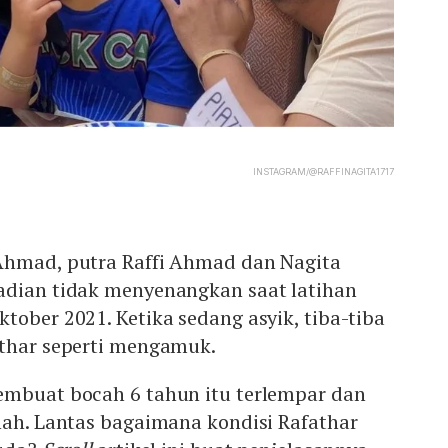
INSTAGRAM/@RAFFINAGITA1717
Ahmad, putra Raffi Ahmad dan Nagita
adian tidak menyenangkan saat latihan
tober 2021. Ketika sedang asyik, tiba-tiba
athar seperti mengamuk.
embuat bocah 6 tahun itu terlempar dan
nah. Lantas bagaimana kondisi Rafathar