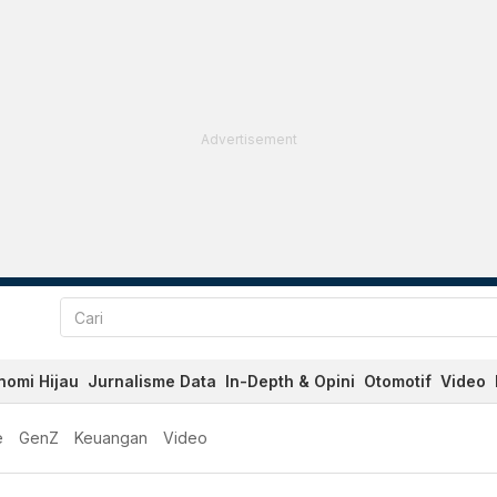
Advertisement
nomi Hijau
Jurnalisme Data
In-Depth & Opini
Otomotif
Video
e
GenZ
Keuangan
Video