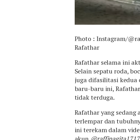
Photo :
Instagram/@ra
Rafathar
Rafathar selama ini ak
Selain sepatu roda, bo
juga difasilitasi kedu
baru-baru ini, Rafath
tidak terduga.
Rafathar yang sedang 
terlempar dan tubuhny
ini terekam dalam vid
akun
@raffinagita1717