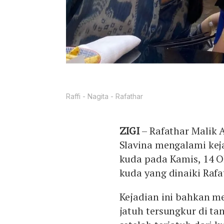
Raffi - Nagita - Rafathar
ZIGI
– Rafathar Malik 
Slavina mengalami kej
kuda pada Kamis, 14 Ok
kuda yang dinaiki Raf
Kejadian ini bahkan m
jatuh tersungkur di ta