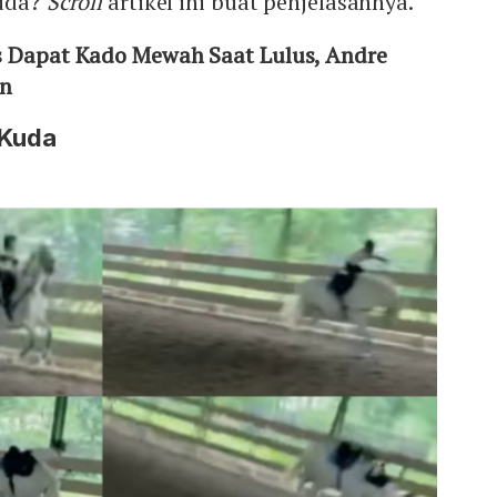
kuda?
Scroll
artikel ini buat penjelasannya.
s Dapat Kado Mewah Saat Lulus, Andre
en
 Kuda