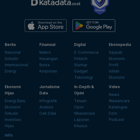
Berita
Finansial
Digital
Ekonopedia
Nasional
Makro
E-Commerce
Sejarah
Industri
Keuangan
Fintech
Ekonomi
Internasional
Bursa
Startup
Profil
Energi
Korporasi
Gadget
Istilah
Teknologi
Ekonomi
Ekonomi
Jurnalisme
In-Depth &
Video
Hijau
Data
Opini
News
Energi Baru
Infografik
Telaah
Wawancara
Ekonomi
Analisis
Opini
Katalogue
Sirkular
Cek Data
Wawancara
Foto
Investasi
Laporan
Podcast
Hijau
Khusus
Info