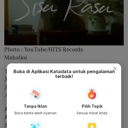
Photo :
YouTube/HITS Records
Mahalini
×
Verse 1
Buka di Aplikasi Katadata untuk pengalaman
terbaik!
Melihatmu bahagia
Satu hal yang terindah
Anugrah cinta yang pernah kupunya
Tanpa Iklan
Pilih Topik
Kau buat ku percaya
Baca berita lebih nyaman
Sesuai minat Anda
Ketulusan Cinta
Seakan kisah sempurna kan tiba