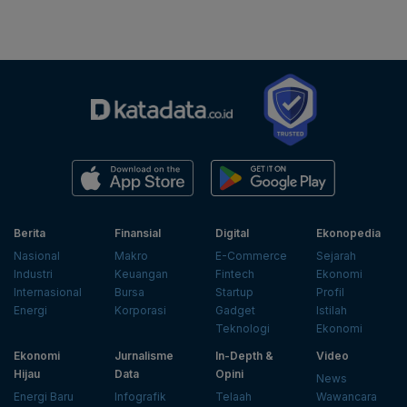
Berita
Finansial
Digital
Ekonopedia
Nasional
Makro
E-Commerce
Sejarah
Industri
Keuangan
Fintech
Ekonomi
Internasional
Bursa
Startup
Profil
Energi
Korporasi
Gadget
Istilah
Teknologi
Ekonomi
Ekonomi
Jurnalisme
In-Depth &
Video
Hijau
Data
Opini
News
Energi Baru
Infografik
Telaah
Wawancara