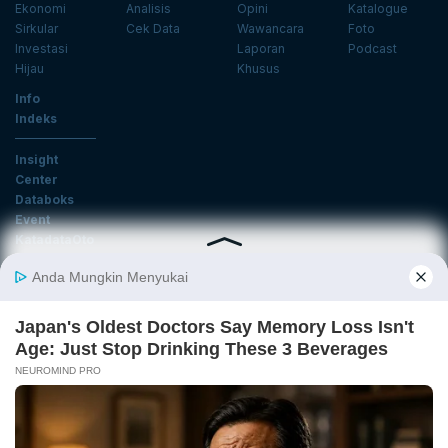
Ekonomi
Analisis
Opini
Katalogue
Sirkular
Cek Data
Wawancara
Foto
Investasi
Laporan
Podcast
Hijau
Khusus
Info
Indeks
Insight
Center
Databoks
Event
KatadataOto
Langganan Newsletter
Email
Daftar
Ikuti Kami