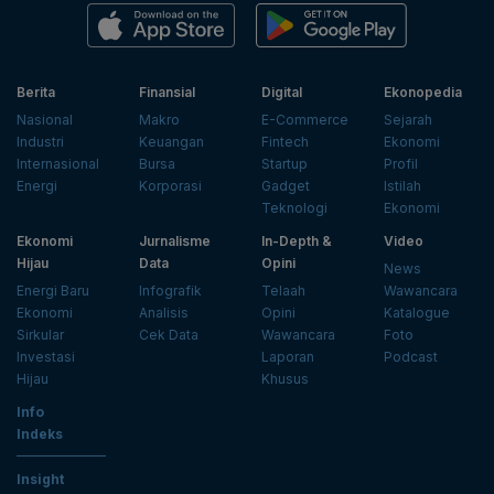
Berita
Finansial
Digital
Ekonopedia
Nasional
Makro
E-Commerce
Sejarah
Industri
Keuangan
Fintech
Ekonomi
Internasional
Bursa
Startup
Profil
Energi
Korporasi
Gadget
Istilah
Teknologi
Ekonomi
Ekonomi
Jurnalisme
In-Depth &
Video
Hijau
Data
Opini
News
Energi Baru
Infografik
Telaah
Wawancara
Ekonomi
Analisis
Opini
Katalogue
Sirkular
Cek Data
Wawancara
Foto
Investasi
Laporan
Podcast
Hijau
Khusus
Info
Indeks
Insight