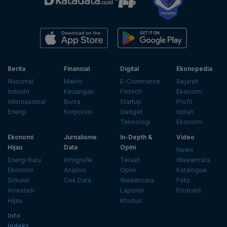
Berita
Finansial
Digital
Ekonopedia
Nasional
Makro
E-Commerce
Sejarah
Industri
Keuangan
Fintech
Ekonomi
Internasional
Bursa
Startup
Profil
Energi
Korporasi
Gadget
Istilah
Teknologi
Ekonomi
Ekonomi
Jurnalisme
In-Depth &
Video
Hijau
Data
Opini
News
Energi Baru
Infografik
Telaah
Wawancara
Ekonomi
Analisis
Opini
Katalogue
Sirkular
Cek Data
Wawancara
Foto
Investasi
Laporan
Podcast
Hijau
Khusus
Info
Indeks