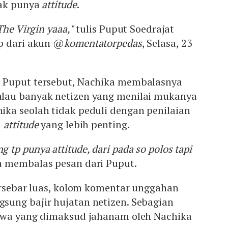
dak punya
attitude
.
The Virgin yaaa,"
tulis Puput Soedrajat
p dari akun @
komentatorpedas
, Selasa, 23
 Puput tersebut, Nachika membalasnya
lau banyak netizen yang menilai mukanya
ka seolah tidak peduli dengan penilaian
a
attitude
yang lebih penting.
tp punya attitude, dari pada so polos tapi
 membalas pesan dari Puput.
ersebar luas, kolom komentar unggahan
gsung bajir hujatan netizen. Sebagian
hwa yang dimaksud jahanam oleh Nachika