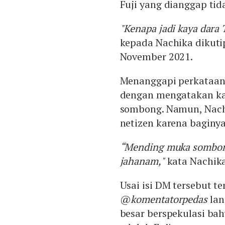
Fuji yang dianggap ti
"Kenapa jadi kaya dara 
kepada Nachika dikuti
November 2021.
Menanggapi perkataan
dengan mengatakan ka
sombong. Namun, Nachi
netizen karena baginy
“Mending muka sombong 
jahanam,"
kata Nachika
Usai isi DM tersebut t
@
komentatorpedas
lan
besar berspekulasi ba