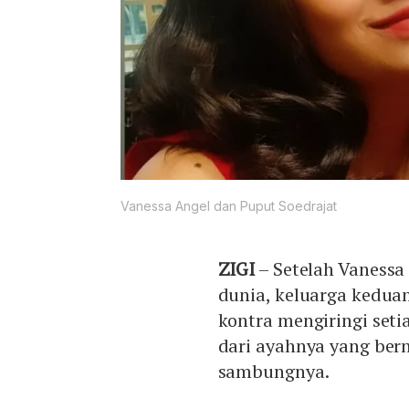
Vanessa Angel dan Puput Soedrajat
ZIGI
– Setelah Vanessa
dunia, keluarga keduan
kontra mengiringi seti
dari ayahnya yang bern
sambungnya.