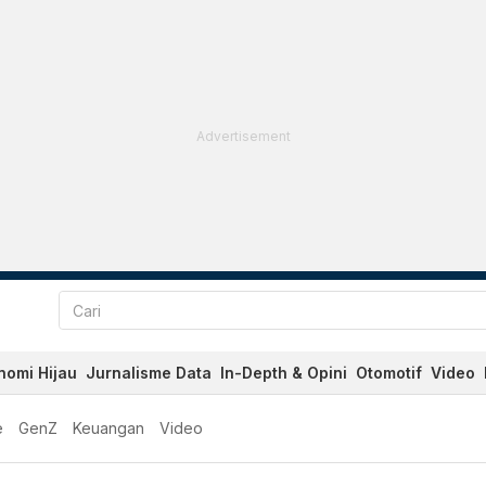
Advertisement
nomi Hijau
Jurnalisme Data
In-Depth & Opini
Otomotif
Video
e
GenZ
Keuangan
Video