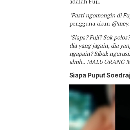
adalah Fuji.
"Pasti ngomongin di Fuj
pengguna akun
@mey.
"Siapa? Fuji? Sok polo
dia yang jagain, dia yan
ngapain? Sibuk ngurusi
almh.. MALU ORANG 
Siapa Puput Soedra