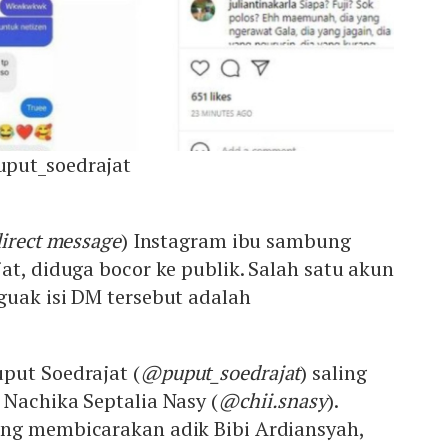
put_soedrajat
irect message
) Instagram ibu sambung
at, diduga bocor ke publik. Salah satu akun
guak isi DM tersebut adalah
put Soedrajat (
@puput_soedrajat
) saling
Nachika Septalia Nasy (
@chii.snasy
).
ng membicarakan adik Bibi Ardiansyah,