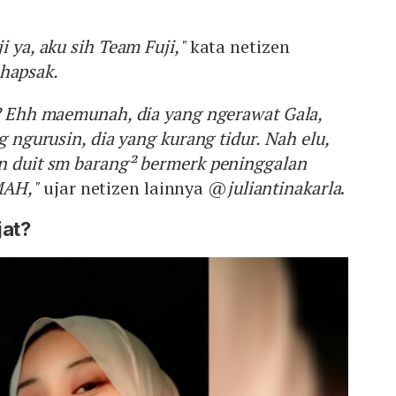
i ya, aku sih Team Fuji,"
kata netizen
hapsak.
s? Ehh maemunah, dia yang ngerawat Gala,
g ngurusin, dia yang kurang tidur. Nah elu,
n duit sm barang² bermerk peninggalan
MAH,"
ujar netizen lainnya @
juliantinakarla
.
jat?