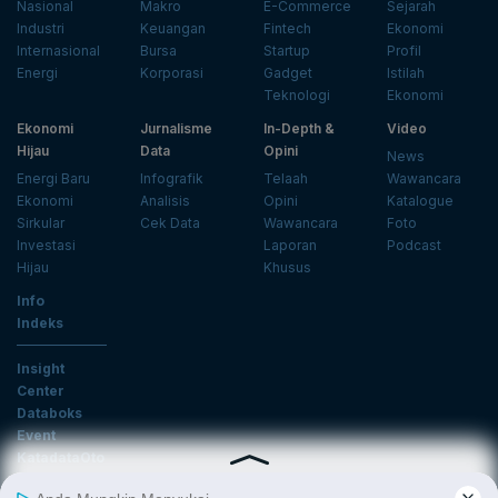
Nasional
Makro
E-Commerce
Sejarah
Industri
Keuangan
Fintech
Ekonomi
Internasional
Bursa
Startup
Profil
Energi
Korporasi
Gadget
Istilah
Teknologi
Ekonomi
Ekonomi
Jurnalisme
In-Depth &
Video
Hijau
Data
Opini
News
Energi Baru
Infografik
Telaah
Wawancara
Ekonomi
Analisis
Opini
Katalogue
Sirkular
Cek Data
Wawancara
Foto
Investasi
Laporan
Podcast
Hijau
Khusus
Info
Indeks
Insight
Center
Databoks
Event
KatadataOto