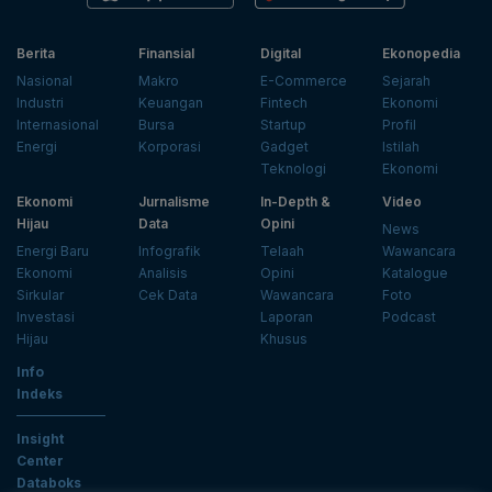
Berita
Finansial
Digital
Ekonopedia
Nasional
Makro
E-Commerce
Sejarah
Industri
Keuangan
Fintech
Ekonomi
Internasional
Bursa
Startup
Profil
Energi
Korporasi
Gadget
Istilah
Teknologi
Ekonomi
Ekonomi
Jurnalisme
In-Depth &
Video
Hijau
Data
Opini
News
Energi Baru
Infografik
Telaah
Wawancara
Ekonomi
Analisis
Opini
Katalogue
Sirkular
Cek Data
Wawancara
Foto
Investasi
Laporan
Podcast
Hijau
Khusus
Info
Indeks
Insight
Center
Databoks