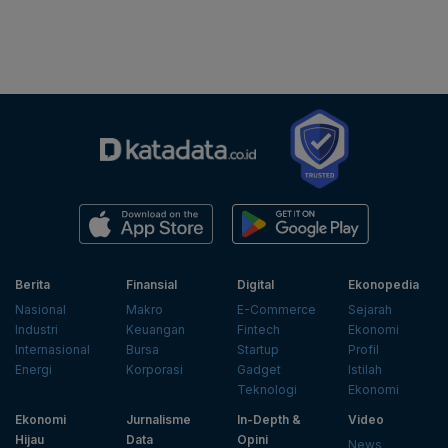
Berita
Finansial
Digital
Ekonopedia
Nasional
Makro
E-Commerce
Sejarah
Industri
Keuangan
Fintech
Ekonomi
Internasional
Bursa
Startup
Profil
Energi
Korporasi
Gadget
Istilah
Teknologi
Ekonomi
Ekonomi
Jurnalisme
In-Depth &
Video
Hijau
Data
Opini
News