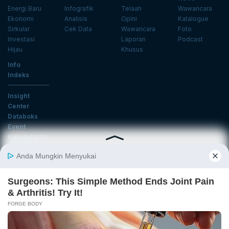
Energi Baru
Infografik
Telaah
Wawancara
Ekonomi
Analisis
Opini
Katalogue
Sirkular
Cek Data
Wawancara
Foto
Investasi
Laporan
Podcast
Hijau
Khusus
Info
Indeks
Insight
Center
Databoks
Event
KatadataOto
Langganan Newsletter
Email
Daftar
Ikuti Kami