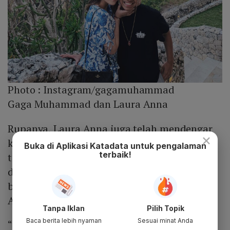
Photo :
Instagram/gagamuhammad
Gaga Muhammad dan Laura Anna
Rupanya, Laura Anna juga telah mendengar
×
kabar dari kuasa hukum Gaga Muhammad
Buka di Aplikasi Katadata untuk pengalaman
terbaik!
terkait kabar pernikahan. Ketika Gaga
ditahan, kuasa hukumnya mengatakan
bahwa Gaga berniat untuk menikahi Laura
Anna.
Tanpa Iklan
Pilih Topik
Baca berita lebih nyaman
Sesuai minat Anda
“Katanya mau (Gaga Muhammad) nikahin