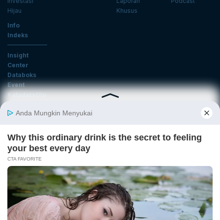
Investasi
Laporan
Podcast
Hijau
Khusus
Info
Indeks
Insight
Center
Databoks
Event
KatadataOto
Langganan Newsletter
Email
Daftar
Ikuti Kami
Tentang Katadata
Advertising
Karier
Pedoman Media Siber
Kebijakan Privasi
Disclaimer
Hubungi Kami