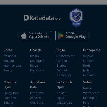
Berita
Finansial
Digital
Ekonopedia
Nasional
Makro
E-Commerce
Sejarah
Industri
Keuangan
Fintech
Ekonomi
Internasional
Bursa
Startup
Profil
Energi
Korporasi
Gadget
Istilah
Teknologi
Ekonomi
Ekonomi
Jurnalisme
In-Depth &
Video
Hijau
Data
Opini
News
Energi Baru
Infografik
Telaah
Wawancara
Ekonomi
Analisis
Opini
Katalogue
Sirkular
Cek Data
Wawancara
Foto