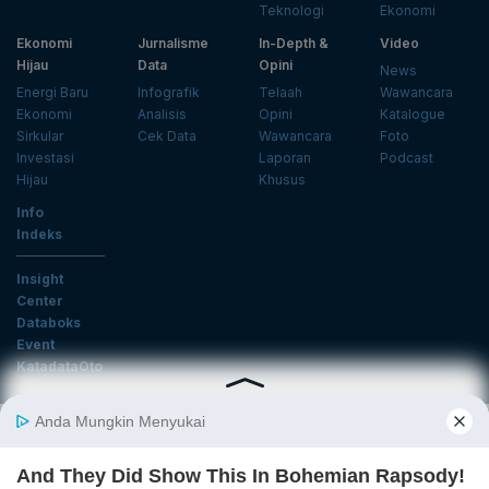
Teknologi
Ekonomi
Ekonomi
Jurnalisme
In-Depth &
Video
Hijau
Data
Opini
News
Energi Baru
Infografik
Telaah
Wawancara
Ekonomi
Analisis
Opini
Katalogue
Sirkular
Cek Data
Wawancara
Foto
Investasi
Laporan
Podcast
Hijau
Khusus
Info
Indeks
Insight
Center
Databoks
Event
KatadataOto
Langganan Newsletter
Email
Daftar