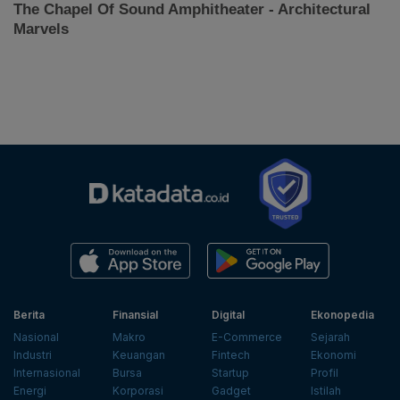
Berita
Finansial
Digital
Ekonopedia
Nasional
Makro
E-Commerce
Sejarah
Industri
Keuangan
Fintech
Ekonomi
Internasional
Bursa
Startup
Profil
Energi
Korporasi
Gadget
Istilah