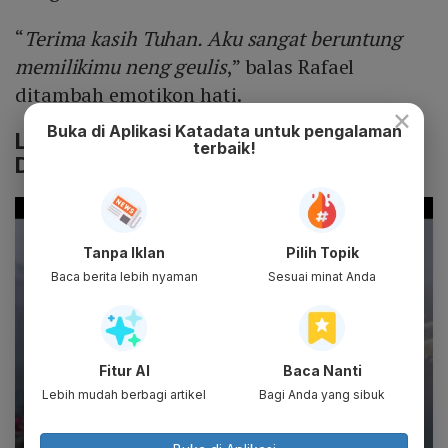
“
Terima kasih Tuhan. Aku sangat beruntung
memilikimu neng geulis
,” balas Rafael
ditambah emotikon hati.
×
Buka di Aplikasi Katadata untuk pengalaman
Lamaran Rafael Tan dan Sabina Paz
terbaik!
Dibanjiri Ucapan Selamat
Tanpa Iklan
Pilih Topik
Baca berita lebih nyaman
Sesuai minat Anda
Fitur AI
Baca Nanti
Lebih mudah berbagi artikel
Bagi Anda yang sibuk