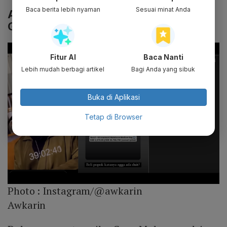
Baca berita lebih nyaman
Sesuai minat Anda
Awkarin Salah Fokus dengan Tas Ibu
Gaga Muhammad
Fitur AI
Baca Nanti
Lebih mudah berbagi artikel
Bagi Anda yang sibuk
Buka di Aplikasi
Tetap di Browser
Photo :
Instagram/@awkarin
Awkarin