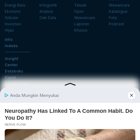
Energi Baru
Infografik
Telaah
Wawancara
Ekonomi
Analisis
Opini
Katalogue
Sirkular
Cek Data
Wawancara
Foto
Investasi
Laporan
Podcast
Hijau
Khusus
Info
Indeks
Insight
Center
Databoks
Event
KatadataOto
Langganan Newsletter
Email
Daftar
Ikuti Kami