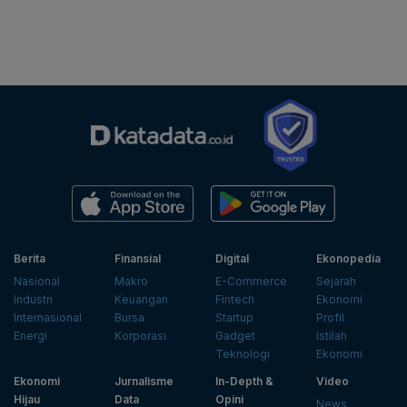
Berita
Finansial
Digital
Ekonopedia
Nasional
Makro
E-Commerce
Sejarah
Industri
Keuangan
Fintech
Ekonomi
Internasional
Bursa
Startup
Profil
Energi
Korporasi
Gadget
Istilah
Teknologi
Ekonomi
Ekonomi
Jurnalisme
In-Depth &
Video
Hijau
Data
Opini
News