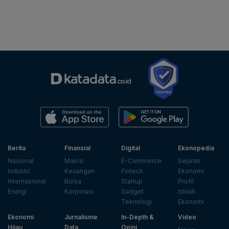
Berita
Finansial
Digital
Ekonopedia
Nasional
Makro
E-Commerce
Sejarah
Industri
Keuangan
Fintech
Ekonomi
Internasional
Bursa
Startup
Profil
Energi
Korporasi
Gadget
Istilah
Teknologi
Ekonomi
Ekonomi
Jurnalisme
In-Depth &
Video
Hijau
Data
Opini