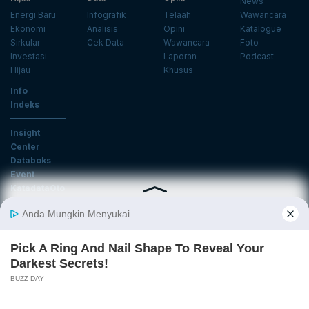
News
Energi Baru
Infografik
Telaah
Wawancara
Ekonomi
Analisis
Opini
Katalogue
Sirkular
Cek Data
Wawancara
Foto
Investasi
Laporan
Podcast
Hijau
Khusus
Info
Indeks
Insight
Center
Databoks
Event
KatadataOto
Langganan Newsletter
Email
Daftar
Ikuti Kami