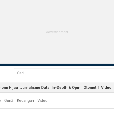
Advertisement
nomi Hijau
Jurnalisme Data
In-Depth & Opini
Otomotif
Video
e
GenZ
Keuangan
Video