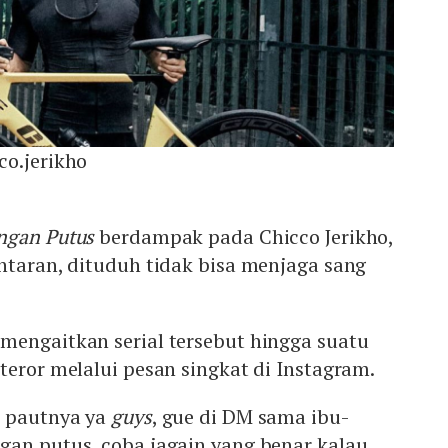
co.jerikho
ngan Putus
berdampak pada Chicco Jerikho,
ntaran, dituduh tidak bisa menjaga sang
mengaitkan serial tersebut hingga suatu
teror melalui pesan singkat di Instagram.
t pautnya ya
guys
, gue di DM sama ibu-
gan putus, coba jagain yang benar kalau