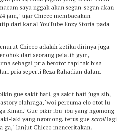
acam saya nggak akan segan-segan akan
4 jam," ujar Chicco membacakan
tip dari kanal YouTube Enzy Storia pada
.
enurut Chicco adalah ketika dirinya juga
nohok dari seorang pelatih gym,
ma sebagai pria berotot tapi tak bisa
ari pria seperti Reza Rahadian dalam
ikin gue sakit hati, ga sakit hati juga sih,
astory olahraga, ‘woi percuma elo otot lu
aga Kinan.’ Gue pikir ibu-ibu yang ngomong
laki-laki yang ngomong. terus gue
scroll
lagi
a ga," lanjut Chicco menceritakan.