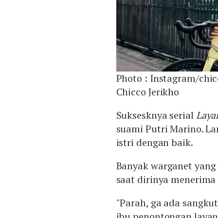
Photo :
Instagram/chic
Chicco Jerikho
Suksesknya serial
Laya
suami Putri Marino. La
istri dengan baik.
Banyak warganet yang 
saat dirinya menerima 
"Parah, ga ada sangku
ibu penontongan layan