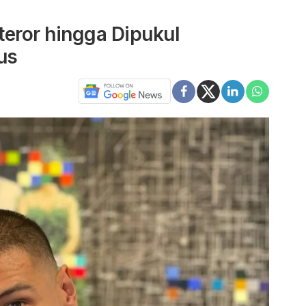
teror hingga Dipukul
us