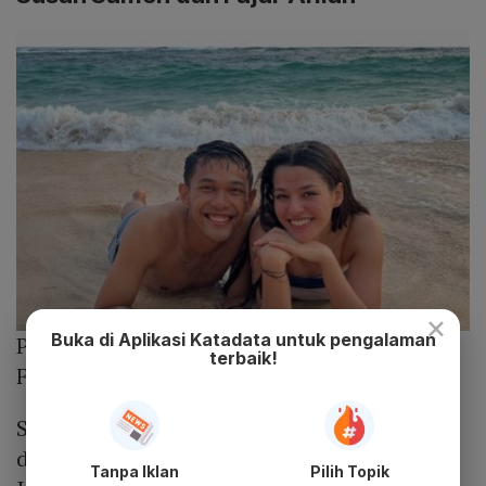
×
Buka di Aplikasi Katadata untuk pengalaman
Photo :
Instagram/@fajaralfian95
terbaik!
Fajar Alfian dan Susan Sameh
Sementara, baru-baru ini Susan Sameh
dikabarkan dekat dengan atlet bulu tangkis
Tanpa Iklan
Pilih Topik