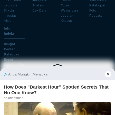
Energi Baru
Infografik
Telaah
Wawancara
Ekonomi
Analisis
Opini
Katalogue
Sirkular
Cek Data
Wawancara
Foto
Investasi
Laporan
Podcast
Hijau
Khusus
Info
Indeks
Insight
Center
Databoks
Event
KatadataOto
Langganan Newsletter
Email
Daftar
Ikuti Kami