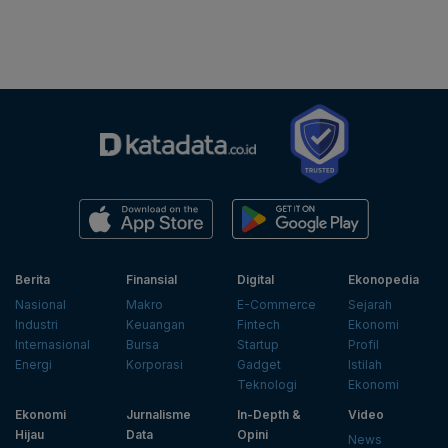
Berita
Finansial
Digital
Ekonopedia
Nasional
Makro
E-Commerce
Sejarah
Industri
Keuangan
Fintech
Ekonomi
Internasional
Bursa
Startup
Profil
Energi
Korporasi
Gadget
Istilah
Teknologi
Ekonomi
Ekonomi
Jurnalisme
In-Depth &
Video
Hijau
Data
Opini
News