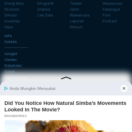
Energi Baru
Infografik
Telaah
Wawancara
Ekonomi
Analisis
Opini
Katalogue
Sirkular
Cek Data
Wawancara
Foto
Investasi
Laporan
Podcast
Hijau
Khusus
Info
Indeks
Insight
Center
Databoks
Event
KatadataOto
Langganan Newsletter
Email
Daftar
Ikuti Kami