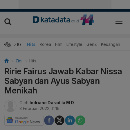
ZIGI
Hits
Korea
Film
Lifestyle
GenZ
Keuangan
Vi
Zigi
Hits
Ririe Fairus Jawab Kabar Nissa
Sabyan dan Ayus Sabyan
Menikah
Oleh
Indriane Daradila M D
3 Februari 2022, 11:16