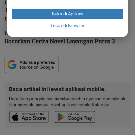
mulai kembali berkarier di dunia musik
Tanah Air setelah beberapa bulan tak
Buka di Aplikasi
terdengar kabarnya.
Tetap di Browser
Baca Juga:
Serialnya Tamat, Mommy ASF
Bocorkan Cerita Novel Layangan Putus 2
Baca artikel ini lewat aplikasi mobile.
Dapatkan pengalaman membaca lebih nyaman dan nikmati
fitur menarik lainnya lewat aplikasi mobile Katadata.