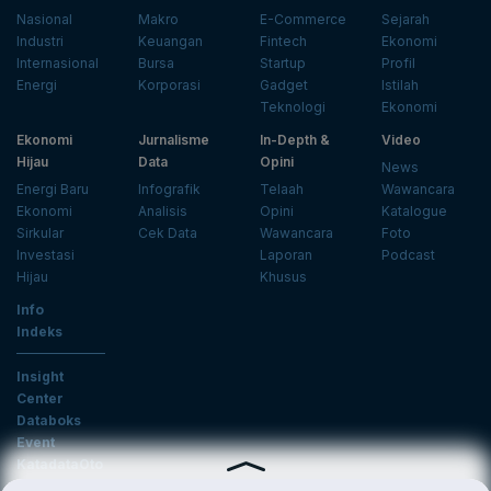
Nasional
Makro
E-Commerce
Sejarah
Industri
Keuangan
Fintech
Ekonomi
Internasional
Bursa
Startup
Profil
Energi
Korporasi
Gadget
Istilah
Teknologi
Ekonomi
Ekonomi
Jurnalisme
In-Depth &
Video
Hijau
Data
Opini
News
Energi Baru
Infografik
Telaah
Wawancara
Ekonomi
Analisis
Opini
Katalogue
Sirkular
Cek Data
Wawancara
Foto
Investasi
Laporan
Podcast
Hijau
Khusus
Info
Indeks
Insight
Center
Databoks
Event
KatadataOto