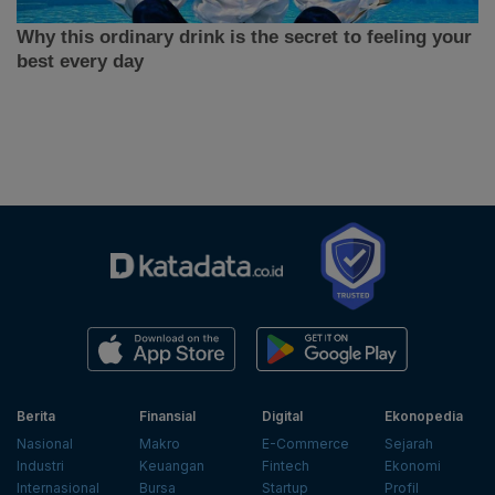
Berita
Finansial
Digital
Ekonopedia
Nasional
Makro
E-Commerce
Sejarah
Industri
Keuangan
Fintech
Ekonomi
Internasional
Bursa
Startup
Profil