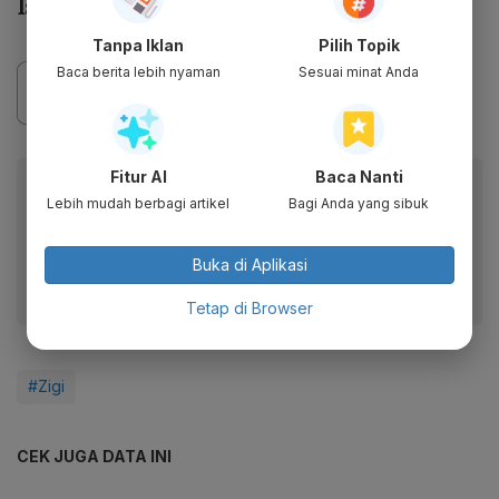
Isu Moderasi Agama ke Anak Muda
Tanpa Iklan
Pilih Topik
Baca berita lebih nyaman
Sesuai minat Anda
Fitur AI
Baca Nanti
Baca artikel ini lewat aplikasi mobile.
Lebih mudah berbagi artikel
Bagi Anda yang sibuk
Dapatkan pengalaman membaca lebih nyaman dan nikmati
fitur menarik lainnya lewat aplikasi mobile Katadata.
Buka di Aplikasi
Tetap di Browser
#Zigi
CEK JUGA DATA INI