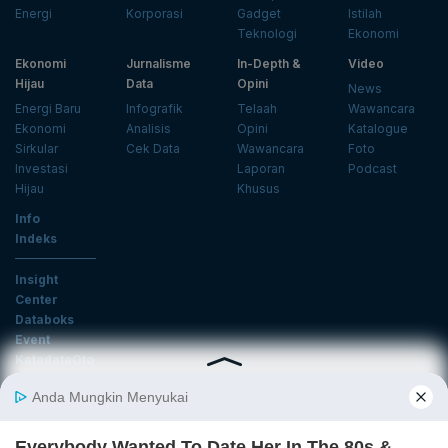
Energi
Korporasi
Gadget
Istilah
Teknologi
Ekonomi
Ekonomi
Jurnalisme
In-Depth &
Video
Hijau
Data
Opini
News
Energi Baru
Infografik
Telaah
Wawancara
Ekonomi
Analisis
Opini
Katalogue
Sirkular
Cek Data
Wawancara
Foto
Investasi
Laporan
Podcast
Hijau
Khusus
Info
Indeks
Insight
Center
Databoks
Event
KatadataOto
Langganan Newsletter
Email