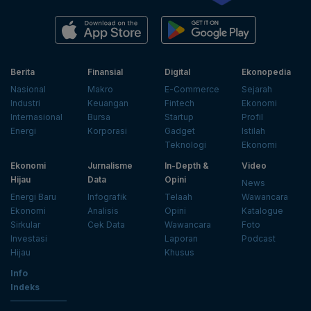
Berita
Finansial
Digital
Ekonopedia
Nasional
Makro
E-Commerce
Sejarah
Industri
Keuangan
Fintech
Ekonomi
Internasional
Bursa
Startup
Profil
Energi
Korporasi
Gadget
Istilah
Teknologi
Ekonomi
Ekonomi
Jurnalisme
In-Depth &
Video
Hijau
Data
Opini
News
Energi Baru
Infografik
Telaah
Wawancara
Ekonomi
Analisis
Opini
Katalogue
Sirkular
Cek Data
Wawancara
Foto
Investasi
Laporan
Podcast
Hijau
Khusus
Info
Indeks