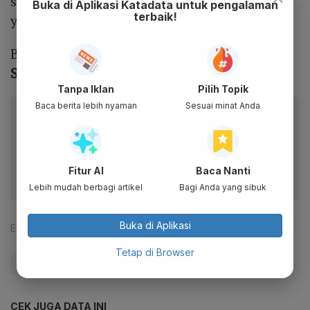
sepak bola bisa mengangkat prestasi klub
Buka di Aplikasi Katadata untuk pengalaman
terbaik!
yang mereka miliki?
Baca juga:
7 Publik Figur yang Punya Klub
Sepak Bola Termasuk RANS hingga AHHA
Tanpa Iklan
Pilih Topik
Baca berita lebih nyaman
Sesuai minat Anda
Baca artikel ini lewat aplikasi mobile.
Dapatkan pengalaman membaca lebih nyaman dan nikmati
fitur menarik lainnya lewat aplikasi mobile Katadata.
Fitur AI
Baca Nanti
Lebih mudah berbagi artikel
Bagi Anda yang sibuk
Buka di Aplikasi
Editor:
Maria Margaretha
Tetap di Browser
#Zigi
CEK JUGA DATA INI