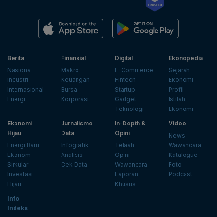
Berita
Finansial
Digital
Ekonopedia
Nasional
Makro
E-Commerce
Sejarah
Industri
Keuangan
Fintech
Ekonomi
Internasional
Bursa
Startup
Profil
Energi
Korporasi
Gadget
Istilah
Teknologi
Ekonomi
Ekonomi
Jurnalisme
In-Depth &
Video
Hijau
Data
Opini
News
Energi Baru
Infografik
Telaah
Wawancara
Ekonomi
Analisis
Opini
Katalogue
Sirkular
Cek Data
Wawancara
Foto
Investasi
Laporan
Podcast
Hijau
Khusus
Info
Indeks