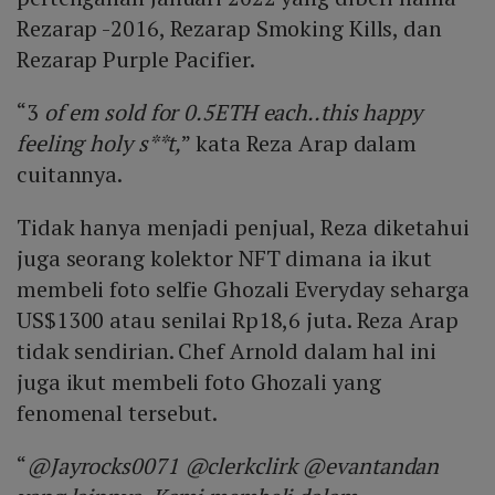
Rezarap -2016, Rezarap Smoking Kills, dan
Rezarap Purple Pacifier.
“3
of em sold for 0.5ETH each..this happy
feeling holy s**t,
” kata Reza Arap dalam
cuitannya.
Tidak hanya menjadi penjual, Reza diketahui
juga seorang kolektor NFT dimana ia ikut
membeli foto selfie Ghozali Everyday seharga
US$1300 atau senilai Rp18,6 juta. Reza Arap
tidak sendirian. Chef Arnold dalam hal ini
juga ikut membeli foto Ghozali yang
fenomenal tersebut.
“
@Jayrocks0071 @clerkclirk @evantandan