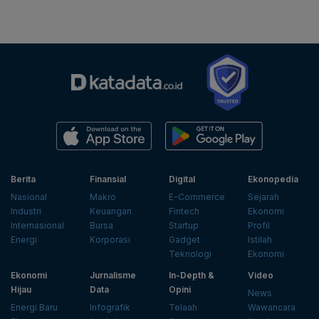
Berita
Finansial
Digital
Ekonopedia
Nasional
Makro
E-Commerce
Sejarah
Industri
Keuangan
Fintech
Ekonomi
Internasional
Bursa
Startup
Profil
Energi
Korporasi
Gadget
Istilah
Teknologi
Ekonomi
Ekonomi
Jurnalisme
In-Depth &
Video
Hijau
Data
Opini
News
Energi Baru
Infografik
Telaah
Wawancara