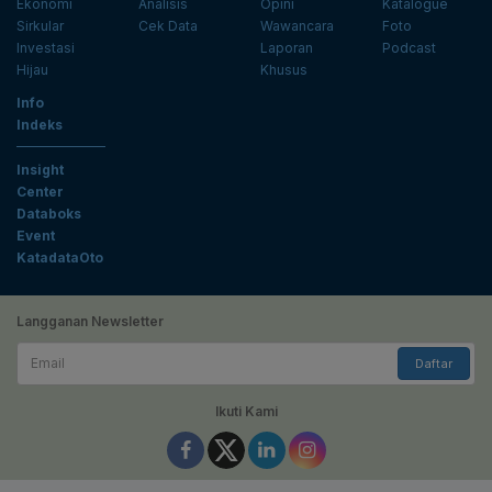
Ekonomi
Analisis
Opini
Katalogue
Sirkular
Cek Data
Wawancara
Foto
Investasi
Laporan
Podcast
Hijau
Khusus
Info
Indeks
Insight
Center
Databoks
Event
KatadataOto
Langganan Newsletter
Email
Daftar
Ikuti Kami