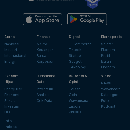
Berita
Finansial
Digital
Ekonopedia
Nasional
Makro
E-Commerce
Sejarah
Industri
Keuangan
Fintech
Ekonomi
Internasional
Bursa
Startup
Profil
Energi
Korporasi
Gadget
Istilah
Teknologi
Ekonomi
Ekonomi
Jurnalisme
In-Depth &
Video
Hijau
Data
Opini
News
Energi Baru
Infografik
Telaah
Wawancara
Ekonomi
Analisis
Opini
Katalogue
Sirkular
Cek Data
Wawancara
Foto
Investasi
Laporan
Podcast
Hijau
Khusus
Info
Indeks