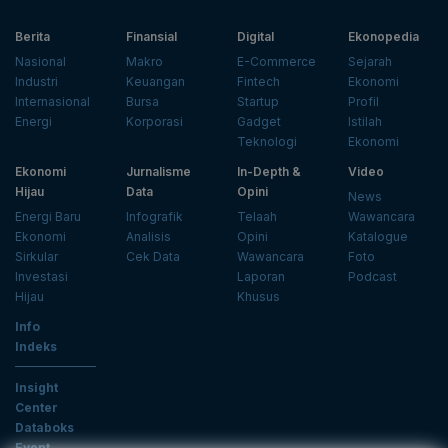
Berita
Finansial
Digital
Ekonopedia
Nasional
Makro
E-Commerce
Sejarah
Industri
Keuangan
Fintech
Ekonomi
Internasional
Bursa
Startup
Profil
Energi
Korporasi
Gadget
Istilah
Teknologi
Ekonomi
Ekonomi
Jurnalisme
In-Depth &
Video
Hijau
Data
Opini
News
Energi Baru
Infografik
Telaah
Wawancara
Ekonomi
Analisis
Opini
Katalogue
Sirkular
Cek Data
Wawancara
Foto
Investasi
Laporan
Podcast
Hijau
Khusus
Info
Indeks
Insight
Center
Databoks
Event