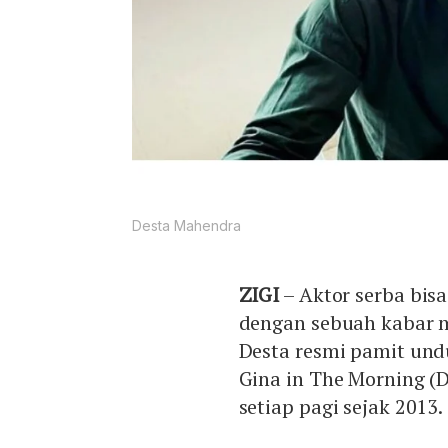
Desta Mahendra
ZIGI
– Aktor serba bis
dengan sebuah kabar m
Desta resmi pamit undu
Gina in The Morning (
setiap pagi sejak 2013.