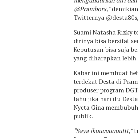
mengundurkan diri dan
@Prambors,”
demikian 
Twitternya @desta80s,
Suami Natasha Rizky 
dirinya bisa bersifat 
Keputusan bisa saja be
yang diharapkan lebih
Kabar ini membuat heb
terdekat Desta di Pra
produser program DGT
tahu jika hari itu Des
Nycta Gina membubuhk
publik.
“Saya ikuuuuuuuuttt,”
t