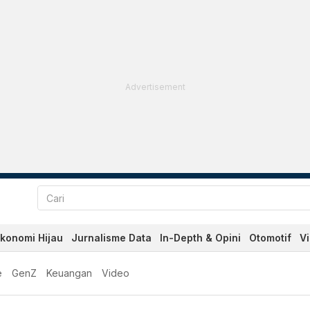
Advertisement
konomi Hijau
Jurnalisme Data
In-Depth & Opini
Otomotif
V
e
GenZ
Keuangan
Video