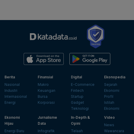
Berita
Finansial
Digital
Ekonopedia
Nasional
Makro
E-Commerce
Sejarah
Industri
Keuangan
Fintech
Ekonomi
Internasional
Bursa
Startup
Profil
Energi
Korporasi
Gadget
Istilah
Teknologi
Ekonomi
Ekonomi
Jurnalisme
In-Depth &
Video
Hijau
Data
Opini
News
Energi Baru
Infografik
Telaah
Wawancara