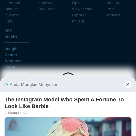
Ekonomi
Analisis
Opini
Katalogue
Sirkular
Cek Data
Wawancara
Foto
Investasi
Laporan
Podcast
Hijau
Khusus
Info
Indeks
Insight
Center
Databoks
Event
KatadataOto
Langganan Newsletter
Email
Daftar
Ikuti Kami