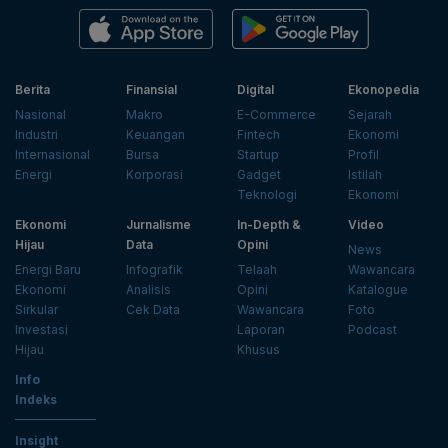
Berita
Finansial
Digital
Ekonopedia
Nasional
Makro
E-Commerce
Sejarah
Industri
Keuangan
Fintech
Ekonomi
Internasional
Bursa
Startup
Profil
Energi
Korporasi
Gadget
Istilah
Teknologi
Ekonomi
Ekonomi
Jurnalisme
In-Depth &
Video
Hijau
Data
Opini
News
Energi Baru
Infografik
Telaah
Wawancara
Ekonomi
Analisis
Opini
Katalogue
Sirkular
Cek Data
Wawancara
Foto
Investasi
Laporan
Podcast
Hijau
Khusus
Info
Indeks
Insight