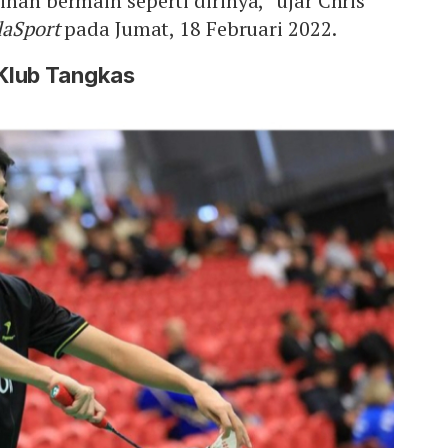
inan bermain seperti dirinya,” ujar Chris
laSport
pada Jumat, 18 Februari 2022.
Klub Tangkas