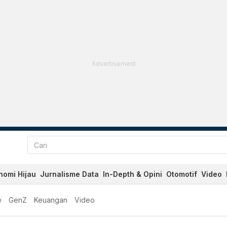
Advertisement
nomi Hijau
Jurnalisme Data
In-Depth & Opini
Otomotif
Video
e
GenZ
Keuangan
Video