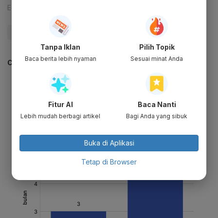
Editor:
Yasmin Karnita
#Zigi
Tanpa Iklan
Pilih Topik
Baca berita lebih nyaman
Sesuai minat Anda
CEK JUGA DATA INI
Fitur AI
Baca Nanti
Lebih mudah berbagi artikel
Bagi Anda yang sibuk
Buka di Aplikasi
Tetap di Browser