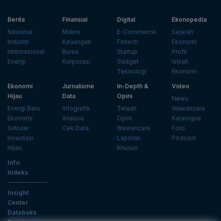
Berita
Finansial
Digital
Ekonopedia
Nasional
Makro
E-Commerce
Sejarah
Industri
Keuangan
Fintech
Ekonomi
Internasional
Bursa
Startup
Profil
Energi
Korporasi
Gadget
Istilah
Teknologi
Ekonomi
Ekonomi
Jurnalisme
In-Depth &
Video
Hijau
Data
Opini
News
Energi Baru
Infografik
Telaah
Wawancara
Ekonomi
Analisis
Opini
Katalogue
Sirkular
Cek Data
Wawancara
Foto
Investasi
Laporan
Podcast
Hijau
Khusus
Info
Indeks
Insight
Center
Databoks