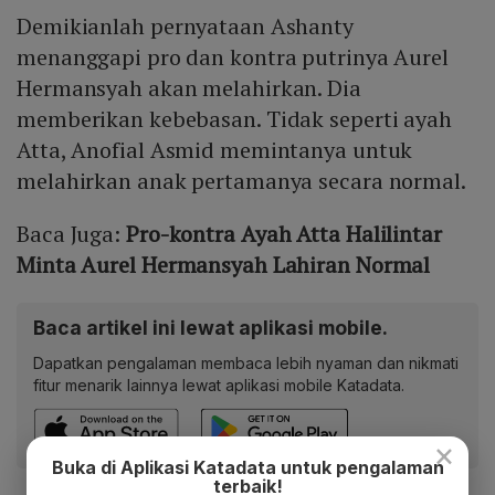
Demikianlah pernyataan Ashanty
menanggapi pro dan kontra putrinya Aurel
Hermansyah akan melahirkan. Dia
memberikan kebebasan. Tidak seperti ayah
Atta, Anofial Asmid memintanya untuk
melahirkan anak pertamanya secara normal.
Baca Juga:
Pro-kontra Ayah Atta Halilintar
Minta Aurel Hermansyah Lahiran Normal
Baca artikel ini lewat aplikasi mobile.
Dapatkan pengalaman membaca lebih nyaman dan nikmati
fitur menarik lainnya lewat aplikasi mobile Katadata.
×
Buka di Aplikasi Katadata untuk pengalaman
terbaik!