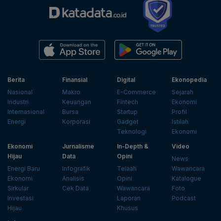
Berita
Finansial
Digital
Ekonopedia
Nasional
Makro
E-Commerce
Sejarah
Industri
Keuangan
Fintech
Ekonomi
Internasional
Bursa
Startup
Profil
Energi
Korporasi
Gadget
Istilah
Teknologi
Ekonomi
Ekonomi
Jurnalisme
In-Depth &
Video
Hijau
Data
Opini
News
Energi Baru
Infografik
Telaah
Wawancara
Ekonomi
Analisis
Opini
Katalogue
Sirkular
Cek Data
Wawancara
Foto
Investasi
Laporan
Podcast
Hijau
Khusus