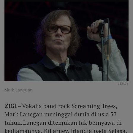
LEGACY
Mark Lanegan
ZIGI
– Vokalis band rock Screaming Trees,
Mark Lanegan meninggal dunia di usia 57
tahun. Lanegan ditemukan tak bernyawa di
kediamannya, Killarney, Irlandia pada Selasa,