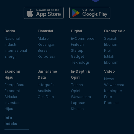
Berita
Finansial
Digital
Ekonopedia
Nasional
Makro
E-Commerce
Sejarah
Industri
Keuangan
Fintech
Ekonomi
Internasional
Bursa
Startup
Profil
Energi
Korporasi
Gadget
Istilah
Teknologi
Ekonomi
Ekonomi
Jurnalisme
In-Depth &
Video
Hijau
Data
Opini
News
Energi Baru
Infografik
Telaah
Wawancara
Ekonomi
Analisis
Opini
Katalogue
Sirkular
Cek Data
Wawancara
Foto
Investasi
Laporan
Podcast
Hijau
Khusus
Info
Indeks