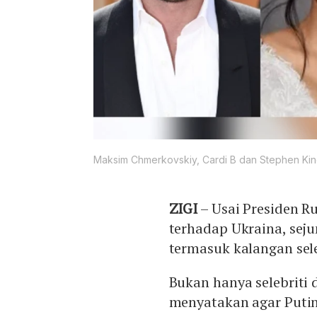
Maksim Chmerkovskiy, Cardi B dan Stephen Ki
ZIGI
– Usai Presiden 
terhadap Ukraina, seju
termasuk kalangan sele
Bukan hanya selebriti 
menyatakan agar Puti