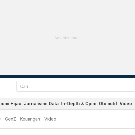
Advertisement
nomi Hijau
Jurnalisme Data
In-Depth & Opini
Otomotif
Video
e
GenZ
Keuangan
Video