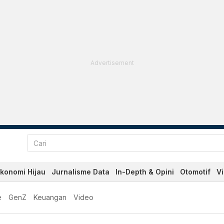
Advertisement
konomi Hijau
Jurnalisme Data
In-Depth & Opini
Otomotif
V
e
GenZ
Keuangan
Video