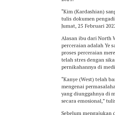
“Kim (Kardashian) sang
tulis dokumen pengadil
Jumat, 25 Februari 202
Alasan ibu dari North
perceraian adalah Ye 
proses perceraian mer
telah stres dengan si
pernikahannya di media
“Kanye (West) telah b
mengenai permasalaha
yang diunggahnya di m
secara emosional,” tul
Sebelum mengajukan d