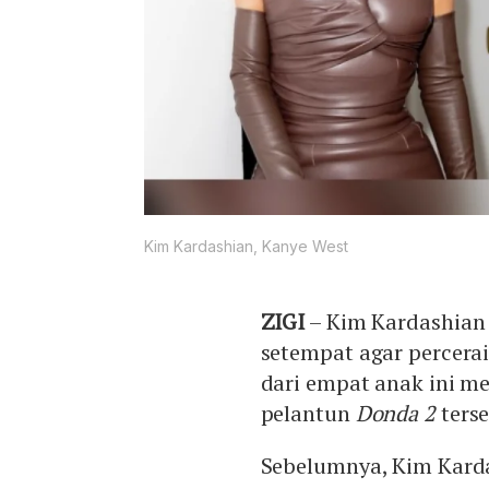
Kim Kardashian, Kanye West
ZIGI
– Kim Kardashian
setempat agar percera
dari empat anak ini m
pelantun
Donda 2
ters
Sebelumnya, Kim Kard