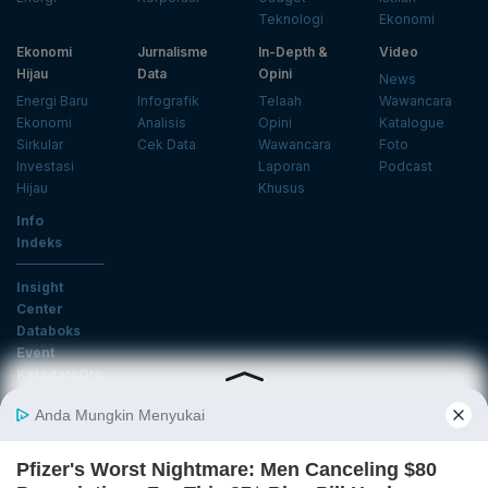
Teknologi
Ekonomi
Ekonomi
Jurnalisme
In-Depth &
Video
Hijau
Data
Opini
News
Energi Baru
Infografik
Telaah
Wawancara
Ekonomi
Analisis
Opini
Katalogue
Sirkular
Cek Data
Wawancara
Foto
Investasi
Laporan
Podcast
Hijau
Khusus
Info
Indeks
Insight
Center
Databoks
Event
KatadataOto
Langganan Newsletter
Email
Daftar