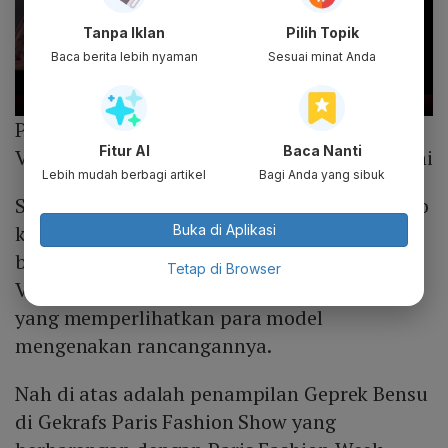
Tanpa Iklan
Pilih Topik
Baca berita lebih nyaman
Sesuai minat Anda
Photo :
Instagram @yantiadeni
Fitur AI
Baca Nanti
Video pengenalan Geprek Bensu x Yanti Adeni
Lebih mudah berbagi artikel
Bagi Anda yang sibuk
Sebelum tampil, Yanti Ardeni membuat video
khusus untuk memberikan sedikit bocoran
Buka di Aplikasi
beberapa gaun yang ditampilkan di Paris.
Tetap di Browser
Video tersebut diberi judul
Coronation Day
yang memperlihatkan para model
mengenakan rancangannya.
Nah di atas adalah penampilan Geprek Bensu
di Gekrafs Paris Fashion Show yang