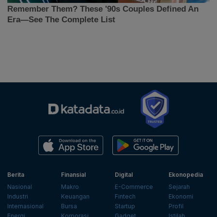
Berita
Finansial
Digital
Ekonopedia
Nasional
Makro
E-Commerce
Sejarah
Industri
Keuangan
Fintech
Ekonomi
Internasional
Bursa
Startup
Profil
Energi
Korporasi
Gadget
Istilah