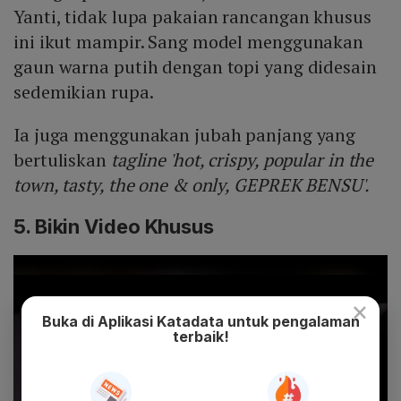
Yanti, tidak lupa pakaian rancangan khusus
ini ikut mampir. Sang model menggunakan
gaun warna putih dengan topi yang didesain
sedemikian rupa.
Ia juga menggunakan jubah panjang yang
bertuliskan
tagline 'hot, crispy, popular in the
town, tasty, the one & only, GEPREK BENSU'.
5. Bikin Video Khusus
×
Buka di Aplikasi Katadata untuk pengalaman
terbaik!