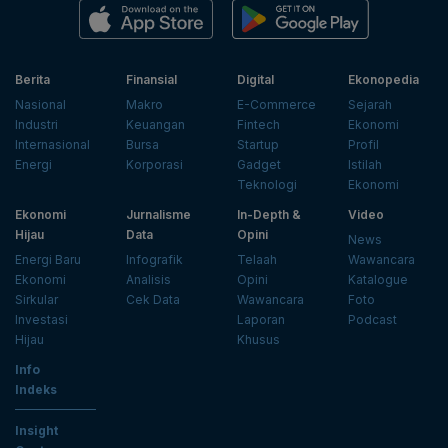
Berita
Finansial
Digital
Ekonopedia
Nasional
Makro
E-Commerce
Sejarah
Industri
Keuangan
Fintech
Ekonomi
Internasional
Bursa
Startup
Profil
Energi
Korporasi
Gadget
Istilah
Teknologi
Ekonomi
Ekonomi
Jurnalisme
In-Depth &
Video
Hijau
Data
Opini
News
Energi Baru
Infografik
Telaah
Wawancara
Ekonomi
Analisis
Opini
Katalogue
Sirkular
Cek Data
Wawancara
Foto
Investasi
Laporan
Podcast
Hijau
Khusus
Info
Indeks
Insight