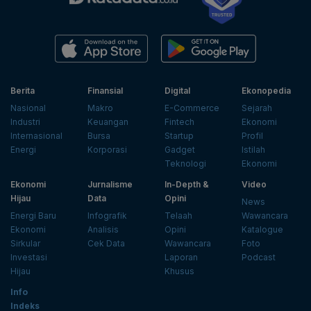
Berita
Finansial
Digital
Ekonopedia
Nasional
Makro
E-Commerce
Sejarah
Industri
Keuangan
Fintech
Ekonomi
Internasional
Bursa
Startup
Profil
Energi
Korporasi
Gadget
Istilah
Teknologi
Ekonomi
Ekonomi
Jurnalisme
In-Depth &
Video
Hijau
Data
Opini
News
Energi Baru
Infografik
Telaah
Wawancara
Ekonomi
Analisis
Opini
Katalogue
Sirkular
Cek Data
Wawancara
Foto
Investasi
Laporan
Podcast
Hijau
Khusus
Info
Indeks