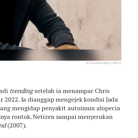
INSTAGRAM @WILLSMITH
jadi
trending
setelah ia menampar Chris
r 2022. Ia dianggap mengejek kondisi Jada
dang mengidap penyakit autoimun alopecia
ya rontok. Netizen sampai menyerukan
nd
(2007).