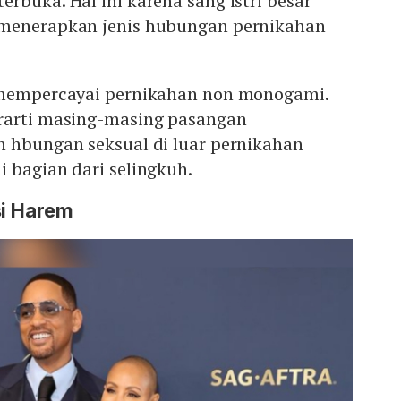
rbuka. Hal ini karena sang istri besar
 menerapkan jenis hubungan pernikahan
 mempercayai pernikahan non monogami.
rarti masing-masing pasangan
n hbungan seksual di luar pernikahan
 bagian dari selingkuh.
si Harem