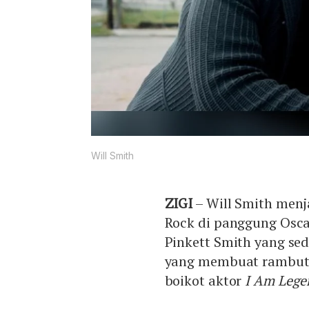
Will Smith
ZIGI
– Will Smith men
Rock di panggung Osca
Pinkett Smith yang se
yang membuat rambutn
boikot aktor
I Am Lege