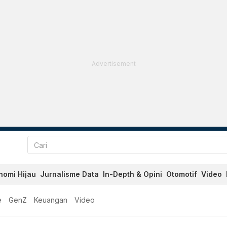
Advertisement
nomi Hijau
Jurnalisme Data
In-Depth & Opini
Otomotif
Video
e
GenZ
Keuangan
Video