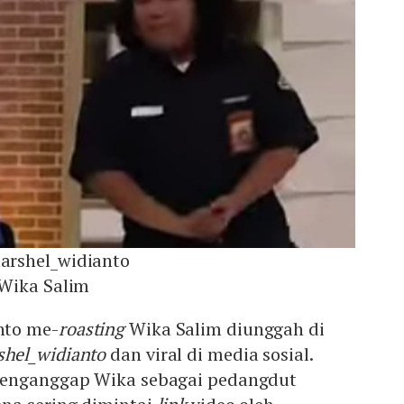
rshel_widianto
Wika Salim
nto me-
roasting
Wika Salim diunggah di
hel_widianto
dan viral di media sosial.
menganggap Wika sebagai pedangdut