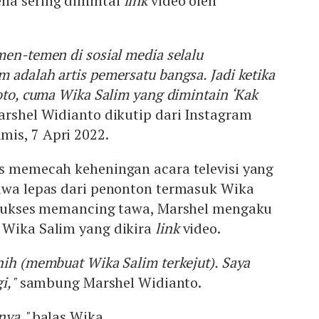
na sering dimintai
link
video oleh
men-temen di sosial media selalu
 adalah artis pemersatu bangsa. Jadi ketika
oto, cuma Wika Salim yang dimintain ‘Kak
rshel Widianto dikutip dari Instagram
amis, 7 Apri 2022.
es memecah keheningan acara televisi yang
tawa lepas dari penonton termasuk Wika
h sukses memancing tawa, Marshel mengaku
 Wika Salim yang dikira
link
video.
nih (membuat Wika Salim terkejut). Saya
i,"
sambung Marshel Widianto.
nya,"
balas Wika.