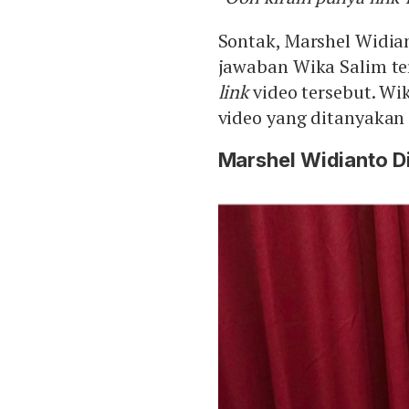
Sontak, Marshel Widi
jawaban Wika Salim t
link
video tersebut. W
video yang ditanyakan 
Marshel Widianto D