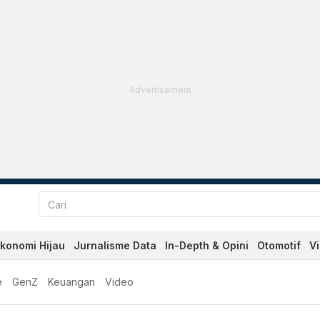
Advertisement
konomi Hijau
Jurnalisme Data
In-Depth & Opini
Otomotif
V
e
GenZ
Keuangan
Video