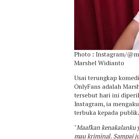
Photo :
Instagram/@ma
Marshel Widianto
Usai terungkap komedi
OnlyFans adalah Marsh
tersebut hari ini diper
Instagram, ia mengak
terbuka kepada publik
"
Maafkan kenakalanku y
mau kriminal. Sampai j