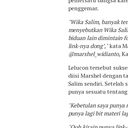
pemersatu bangsa kare
penggemar.
"Wika Salim, banyak te
menyebutkan Wika Salim
biduan lain dimintain f
link-nya dong’,"
kata Ma
@marshel_widianto
, K
Lelucon tersebut suks
diisi Marshel dengan 
Salim sendiri. Setela
punya sesuatu tentang
"Kebetulan saya punya 
punya lagi bit materi lag
"Ooh kirain punya link-