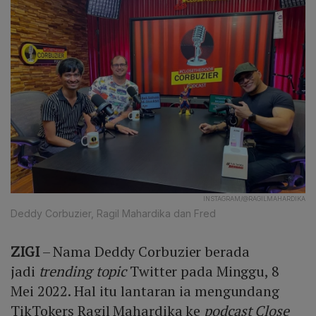
INSTAGRAM/@RAGILMAHARDIKA
Deddy Corbuzier, Ragil Mahardika dan Fred
ZIGI
– Nama Deddy Corbuzier berada
jadi
trending topic
Twitter pada Minggu, 8
Mei 2022. Hal itu lantaran ia mengundang
TikTokers Ragil Mahardika ke
podcast Close