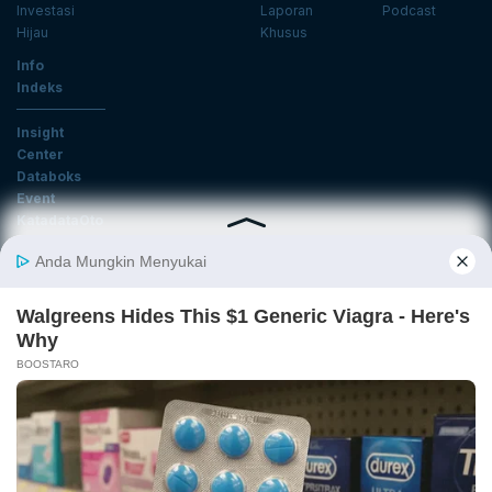
Investasi
Laporan
Podcast
Hijau
Khusus
Info
Indeks
Insight
Center
Databoks
Event
KatadataOto
Langganan Newsletter
Email
Daftar
Ikuti Kami
Tentang Katadata
Advertising
Karier
Pedoman Media Siber
Kebijakan Privasi
Disclaimer
Hubungi Kami