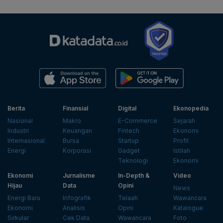
Berita
Finansial
Digital
Ekonopedia
Nasional
Makro
E-Commerce
Sejarah
Industri
Keuangan
Fintech
Ekonomi
Internasional
Bursa
Startup
Profil
Energi
Korporasi
Gadget
Istilah
Teknologi
Ekonomi
Ekonomi
Jurnalisme
In-Depth &
Video
Hijau
Data
Opini
News
Energi Baru
Infografik
Telaah
Wawancara
Ekonomi
Analisis
Opini
Katalogue
Sirkular
Cek Data
Wawancara
Foto