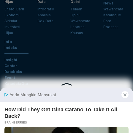
Hijau
Data
Opini
News
Energi Baru
Infografik
Telaah
Wawancara
Ekonomi
Analisis
Opini
Katalogue
Sirkular
Cek Data
Wawancara
Foto
Investasi
Laporan
Podcast
Hijau
Khusus
Info
Indeks
Insight
Center
Databoks
Event
KatadataOto
Langganan Newsletter
Email
Daftar
Ikuti Kami