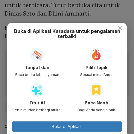
untuk berbicara. Turut berduka cita untuk
Dimas Seto dan Dhini Aminarti!
×
Baca Juga:
4 Momen Pilu Ibu Clay dan Cole
Buka di Aplikasi Katadata untuk pengalaman
Gribble Meninggal, Pemain DJS Melayat
terbaik!
Baca artikel ini lewat aplikasi mobile.
Dapatkan pengalaman membaca lebih nyaman dan nikmati
Tanpa Iklan
Pilih Topik
fitur menarik lainnya lewat aplikasi mobile Katadata.
Baca berita lebih nyaman
Sesuai minat Anda
Fitur AI
Baca Nanti
#Zigi
Lebih mudah berbagi artikel
Bagi Anda yang sibuk
Buka di Aplikasi
CEK JUGA DATA INI