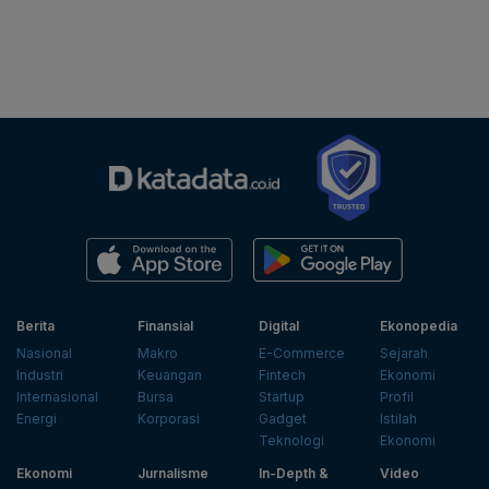
Berita
Finansial
Digital
Ekonopedia
Nasional
Makro
E-Commerce
Sejarah
Industri
Keuangan
Fintech
Ekonomi
Internasional
Bursa
Startup
Profil
Energi
Korporasi
Gadget
Istilah
Teknologi
Ekonomi
Ekonomi
Jurnalisme
In-Depth &
Video