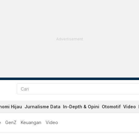
Advertisement
nomi Hijau
Jurnalisme Data
In-Depth & Opini
Otomotif
Video
e
GenZ
Keuangan
Video