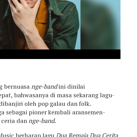
ng bernuasa
nge-band
ini dinilai
tepat, bahwasanya di masa sekarang lagu-
ibanjiri oleh pop galau dan folk.
uga sebagai pioner kembali aransemen-
 ceria dan
nge-band
.
 Music berharap lagu
Dua Remaja Dua Cerita