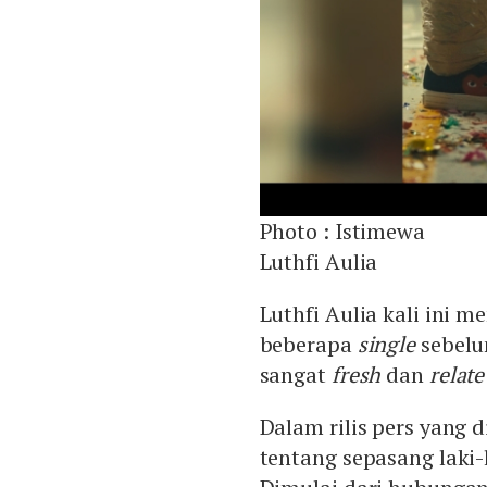
Photo :
Istimewa
Luthfi Aulia
Luthfi Aulia kali ini
beberapa
single
sebel
sangat
fresh
dan
relate
Dalam rilis pers yang di
tentang sepasang laki