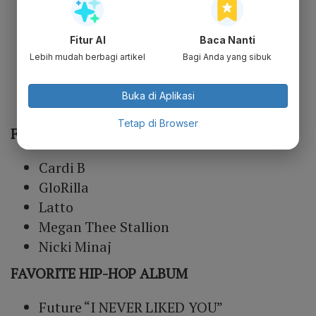
Drake
Fitur AI
Baca Nanti
Future
Lebih mudah berbagi artikel
Bagi Anda yang sibuk
Kendrick Lamar
Lil Baby
Buka di Aplikasi
Lil Durk
Tetap di Browser
FAVORITE FEMALE HIP-HOP ARTIST
Cardi B
GloRilla
Latto
Megan Thee Stallion
Nicki Minaj
FAVORITE HIP-HOP ALBUM
Future “I NEVER LIKED YOU”