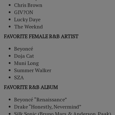
Chris Brown
GIV?ON
Lucky Daye
The Weeknd
FAVORITE FEMALE R&B ARTIST
Beyoncé
Doja Cat
Muni Long
Summer Walker
SZA
FAVORITE R&B ALBUM
Beyoncé “Renaissance”
Drake “Honestly, Nevermind”
Silk Sonic (Bruno Mars & Anderson .Paak)