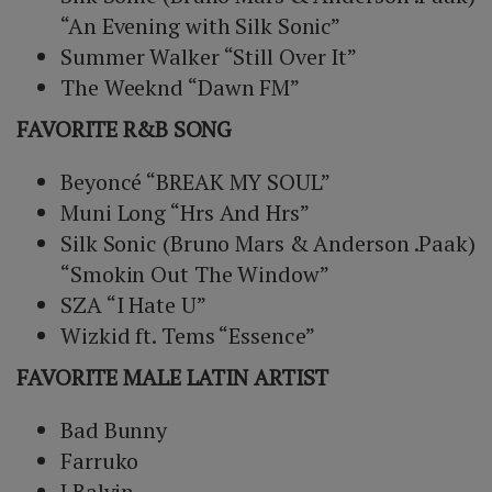
“An Evening with Silk Sonic”
Summer Walker “Still Over It”
The Weeknd “Dawn FM”
FAVORITE R&B SONG
Beyoncé “BREAK MY SOUL”
Muni Long “Hrs And Hrs”
Silk Sonic (Bruno Mars & Anderson .Paak)
“Smokin Out The Window”
SZA “I Hate U”
Wizkid ft. Tems “Essence”
FAVORITE MALE LATIN ARTIST
Bad Bunny
Farruko
J Balvin