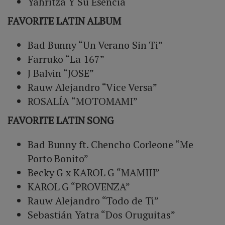
Yahritza Y Su Esencia
FAVORITE LATIN ALBUM
Bad Bunny “Un Verano Sin Ti”
Farruko “La 167”
J Balvin “JOSE”
Rauw Alejandro “Vice Versa”
ROSALÍA “MOTOMAMI”
FAVORITE LATIN SONG
Bad Bunny ft. Chencho Corleone “Me
Porto Bonito”
Becky G x KAROL G “MAMIII”
KAROL G “PROVENZA”
Rauw Alejandro “Todo de Ti”
Sebastián Yatra “Dos Oruguitas”