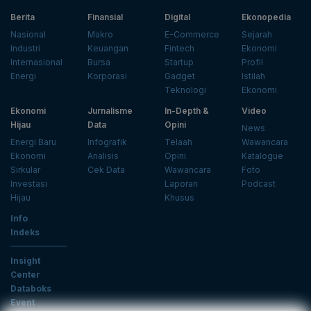
Berita
Finansial
Digital
Ekonopedia
Nasional
Makro
E-Commerce
Sejarah
Industri
Keuangan
Fintech
Ekonomi
Internasional
Bursa
Startup
Profil
Energi
Korporasi
Gadget
Istilah
Teknologi
Ekonomi
Ekonomi
Jurnalisme
In-Depth &
Video
Hijau
Data
Opini
News
Energi Baru
Infografik
Telaah
Wawancara
Ekonomi
Analisis
Opini
Katalogue
Sirkular
Cek Data
Wawancara
Foto
Investasi
Laporan
Podcast
Hijau
Khusus
Info
Indeks
Insight
Center
Databoks
Event