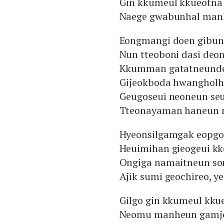
Gin kkumeul kkueotna 
Naege gwabunhal man
Eongmangi doen gibun
Nun tteoboni dasi deo
Kkumman gatatneunde 
Gijeokboda hwangholha
Geugoseui neoneun se
Tteonayaman haneun na
Hyeonsilgamgak eopgo 
Heuimihan gieogeui kk
Ongiga namaitneun son
Ajik sumi geochireo, y
Gilgo gin kkumeul kku
Neomu manheun gamje