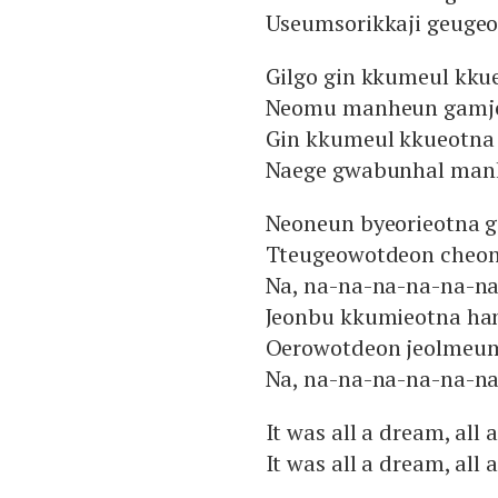
Useumsorikkaji geuge
Gilgo gin kkumeul kku
Neomu manheun gamje
Gin kkumeul kkueotna 
Naege gwabunhal man
Neoneun byeorieotna g
Tteugeowotdeon cheon
Na, na-na-na-na-na-na
Jeonbu kkumieotna ha
Oerowotdeon jeolmeum
Na, na-na-na-na-na-na
It was all a dream, all
It was all a dream, all