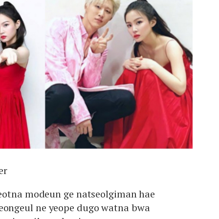
er
eotna modeun ge natseolgiman hae
ongeul ne yeope dugo watna bwa