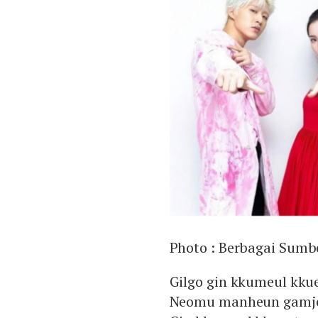
Photo :
Berbagai Sumb
Gilgo gin kkumeul kku
Neomu manheun gamje