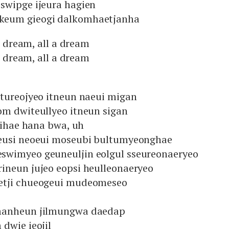
swipge ijeura hagien
keum gieogi dalkomhaetjanha
 a dream, all a dream
 a dream, all a dream
ttureojyeo itneun naeui migan
om dwiteullyeo itneun sigan
e ihae hana bwa, uh
eusi neoeui moseubi bultumyeonghae
wimyeo geuneuljin eolgul sseureonaeryeo
ineun jujeo eopsi heulleonaeryeo
etji chueogeui mudeomeseo
manheun jilmungwa daedap
dwie ieojil