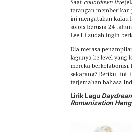
Saat
countdown live
jel
terangan memberikan 
ini mengatakan kalau 
solois berusia 24 tahu
Lee Hi sudah ingin ber
Dia merasa penampil
lagunya ke level yang l
mereka berkolaborasi. L
sekarang? Berikut ini l
terjemahan bahasa Ind
Lirik Lagu
Daydrea
Romanization Hang