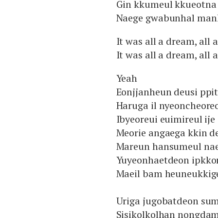
Gin kkumeul kkueotna 
Naege gwabunhal man
It was all a dream, all
It was all a dream, all
Yeah
Eonjjanheun deusi ppi
Haruga il nyeoncheore
Ibyeoreui euimireul ij
Meorie angaega kkin d
Mareun hansumeul naes
Yuyeonhaetdeon ipkkor
Maeil bam heuneukkig
Uriga jugobatdeon su
Sisikolkolhan nongdam 