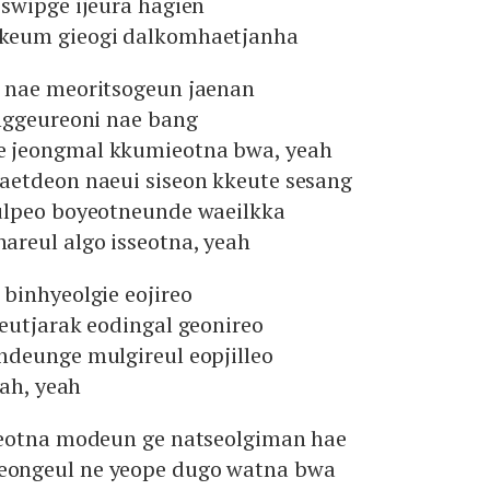
swipge ijeura hagien
keum gieogi dalkomhaetjanha
 nae meoritsogeun jaenan
nggeureoni nae bang
jeongmal kkumieotna bwa, yeah
etdeon naeui siseon kkeute sesang
ulpeo boyeotneunde waeilkka
reul algo isseotna, yeah
binhyeolgie eojireo
eutjarak eodingal geonireo
deunge mulgireul eopjilleo
eah, yeah
eotna modeun ge natseolgiman hae
ongeul ne yeope dugo watna bwa