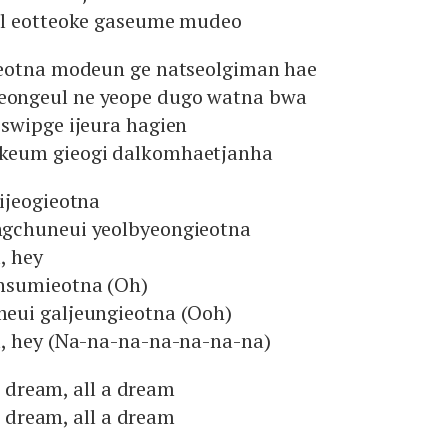
ol eotteoke gaseume mudeo
eotna modeun ge natseolgiman hae
ongeul ne yeope dugo watna bwa
swipge ijeura hagien
keum gieogi dalkomhaetjanha
ijeogieotna
gchuneui yeolbyeongieotna
, hey
nsumieotna (Oh)
eui galjeungieotna (Ooh)
, hey (Na-na-na-na-na-na-na)
 a dream, all a dream
 a dream, all a dream