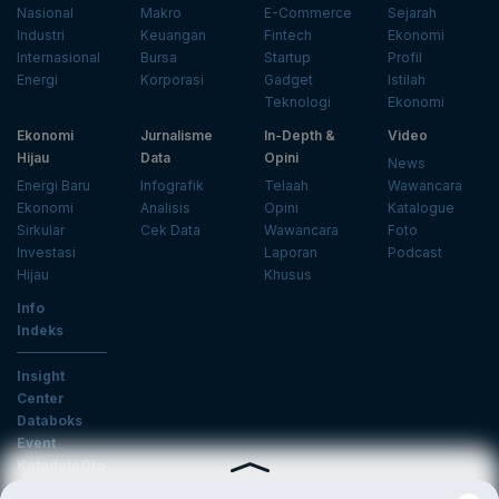
Nasional
Makro
E-Commerce
Sejarah
Industri
Keuangan
Fintech
Ekonomi
Internasional
Bursa
Startup
Profil
Energi
Korporasi
Gadget
Istilah
Teknologi
Ekonomi
Ekonomi
Jurnalisme
In-Depth &
Video
Hijau
Data
Opini
News
Energi Baru
Infografik
Telaah
Wawancara
Ekonomi
Analisis
Opini
Katalogue
Sirkular
Cek Data
Wawancara
Foto
Investasi
Laporan
Podcast
Hijau
Khusus
Info
Indeks
Insight
Center
Databoks
Event
KatadataOto