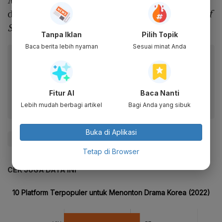
drama mecakup
Love Alarm 2
,
D.P
,
The Sea of
Silence
, sitkom
So Not Worth It
.
Tanpa Iklan
Pilih Topik
Baca berita lebih nyaman
Sesuai minat Anda
Baca artikel ini lewat aplikasi mobile.
Dapatkan pengalaman membaca lebih nyaman dan nikmati
fitur menarik lainnya lewat aplikasi mobile Katadata.
Fitur AI
Baca Nanti
Lebih mudah berbagi artikel
Bagi Anda yang sibuk
Buka di Aplikasi
#Zigi
Tetap di Browser
CEK JUGA DATA INI