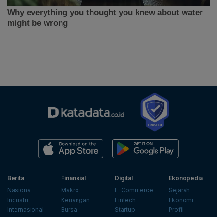
Berita
Finansial
Digital
Ekonopedia
Nasional
Makro
E-Commerce
Sejarah
Industri
Keuangan
Fintech
Ekonomi
Internasional
Bursa
Startup
Profil