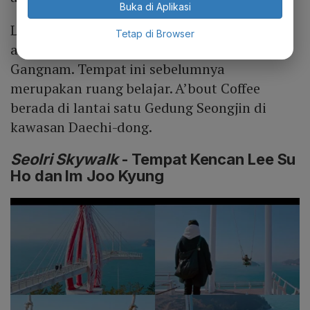
Buka di Aplikasi
Lantas syuting drama
True Beauty
untuk
Tetap di Browser
adegan ini diambil di A’bout Coffee cabang
Gangnam. Tempat ini sebelumnya
merupakan ruang belajar. A’bout Coffee
berada di lantai satu Gedung Seongjin di
kawasan Daechi-dong.
Seolri Skywalk
- Tempat Kencan Lee Su
Ho dan Im Joo Kyung