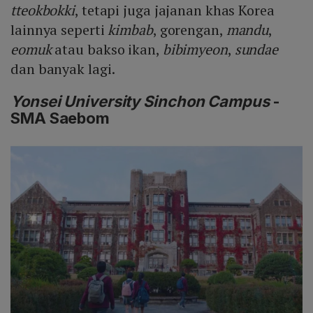
tteokbokki
, tetapi juga jajanan khas Korea
lainnya seperti
kimbab
, gorengan,
mandu
,
eomuk
atau bakso ikan,
bibimyeon
,
sundae
dan banyak lagi.
Yonsei University Sinchon Campus
-
SMA Saebom