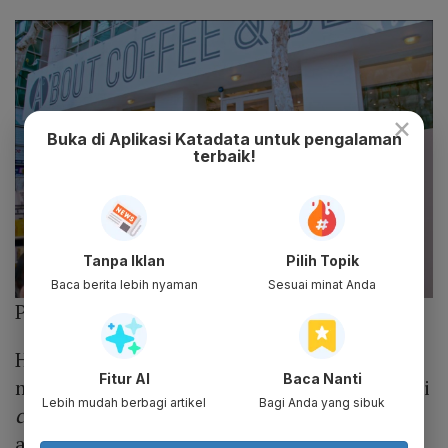
×
Buka di Aplikasi Katadata untuk pengalaman
terbaik!
Tanpa Iklan
Pilih Topik
Baca berita lebih nyaman
Sesuai minat Anda
Photo :
tvN
Han Seo Joon menawarkan Im Joo Kyung
Fitur AI
Baca Nanti
menjadi karyawan paruh waktu (part time) di
Lebih mudah berbagi artikel
Bagi Anda yang sibuk
coffee shop
tempat dia bekerja. Keduanya
akan sama-sama menjadi pelayan dan kasir.