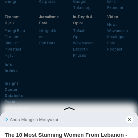
Energi
Korporasi
Gadget
Istilah
Teknologi
Ekonomi
Ekonomi
Jurnalisme
In-Depth &
Video
Hijau
Data
Opini
News
Energi Baru
Infografik
Telaah
Wawancara
Ekonomi
Analisis
Opini
Katalogue
Sirkular
Cek Data
Wawancara
Foto
Investasi
Laporan
Podcast
Hijau
Khusus
Info
Indeks
Insight
Center
Databoks
Event
KatadataOto
Langganan Newsletter
Email
Daftar