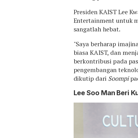
Presiden KAIST Lee K
Entertainment untuk m
sangatlah hebat.
"Saya berharap imajin
biasa KAIST, dan menja
berkontribusi pada pa
pengembangan teknolo
dikutip dari
Soompi
pad
Lee Soo Man Beri K