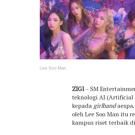
Lee Soo Man
ZIGI
– SM Entertainme
teknologi AI (Artificial
kepada
girlband
aespa.
oleh Lee Soo Man itu r
kampus riset terbaik d