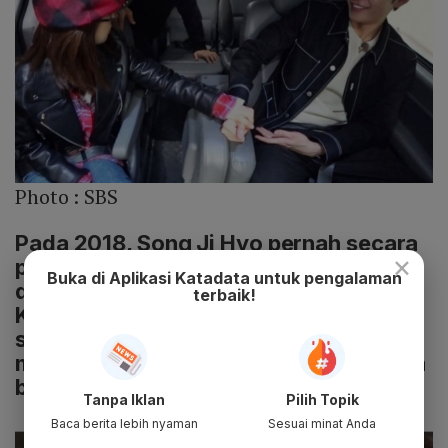
Photo :
SBS
Pada 2018, Song Ji Hyo pernah secara
×
pribadi membantah rumor pacaran
Buka di Aplikasi Katadata untuk pengalaman
dengan Kim Jong. Disebutkan bahwa
terbaik!
Kim Jong Kook sudah dianggap
sebagai keluarga sendiri. Apalagi
mereka sudah bekerja bersama selama
bertahun-tahun lamanya.
Tanpa Iklan
Pilih Topik
Baca berita lebih nyaman
Sesuai minat Anda