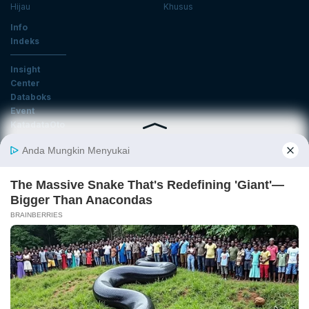
Hijau
Khusus
Info
Indeks
Insight
Center
Databoks
Event
KatadataOto
Langganan Newsletter
Email
Daftar
Ikuti Kami
Tentang Katadata
Advertising
Karier
Pedoman Media Siber
Kebijakan Privasi
Disclaimer
Hubungi Kami