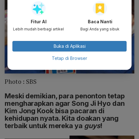
Fitur AI
Baca Nanti
Lebih mudah berbagi artikel
Bagi Anda yang sibuk
Buka di Aplikasi
Tetap di Browser
Photo :
SBS
Meski demikian, para penonton tetap
mengharapkan agar Song Ji Hyo dan
Kim Jong Kook bisa pacaran di
kehidupan nyata. Kita doakan yang
terbaik untuk mereka ya
guys
!