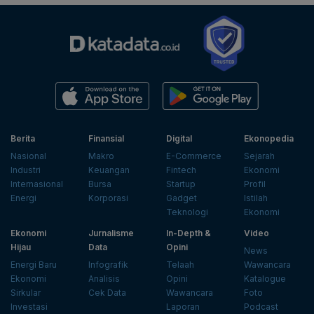
Berita
Finansial
Digital
Ekonopedia
Nasional
Makro
E-Commerce
Sejarah
Industri
Keuangan
Fintech
Ekonomi
Internasional
Bursa
Startup
Profil
Energi
Korporasi
Gadget
Istilah
Teknologi
Ekonomi
Ekonomi
Jurnalisme
In-Depth &
Video
Hijau
Data
Opini
News
Energi Baru
Infografik
Telaah
Wawancara
Ekonomi
Analisis
Opini
Katalogue
Sirkular
Cek Data
Wawancara
Foto
Investasi
Laporan
Podcast