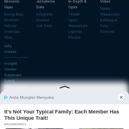
Ekonomi
Jurnalisme
In-Depth &
Video
Hijau
Data
Opini
News
Energi Baru
Infografik
Telaah
Wawancara
Ekonomi
Analisis
Opini
Katalogue
Sirkular
Cek Data
Wawancara
Foto
Investasi
Laporan
Podcast
Hijau
Khusus
Info
Indeks
Insight
Center
Databoks
Event
KatadataOto
Langganan Newsletter
Email
Daftar
Ikuti Kami