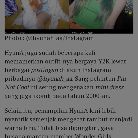
Photo :
@hyunah_aa/Instagram
HyunA juga sudah beberapa kali
memamerkan outfit-nya bergaya Y2K lewat
berbagai
postingan
di akun Instagram
pribadinya
@hyunah_aa
. Sang pelantun
I’m
Not Cool
ini sering mengenakan
mini dress
yang juga ikonik pada tahun 2000-an.
Selain itu, penampilan HyunA kini lebih
nyentrik semenjak mengecat rambut menjadi
warna biru. Tidak bisa dipungkiri, gaya
busana mantan member Wonder Girls