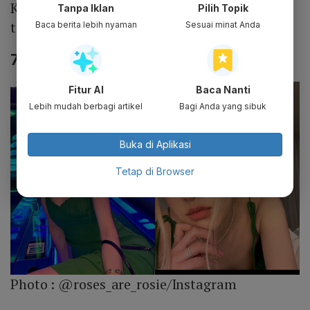
Kpop. Gaya ini bisa membuat pemakainya
Tanpa Iklan
Pilih Topik
tampak imut.
Baca berita lebih nyaman
Sesuai minat Anda
7. Rose Blackpink
Fitur AI
Baca Nanti
Lebih mudah berbagi artikel
Bagi Anda yang sibuk
Buka di Aplikasi
Tetap di Browser
Photo :
@roses_are_rosie/Instagram