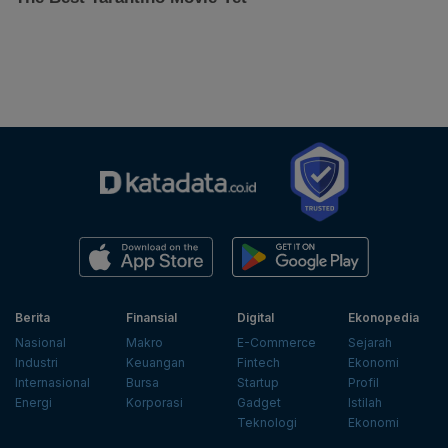
Berita
Finansial
Digital
Ekonopedia
Nasional
Makro
E-Commerce
Sejarah
Industri
Keuangan
Fintech
Ekonomi
Internasional
Bursa
Startup
Profil
Energi
Korporasi
Gadget
Istilah
Teknologi
Ekonomi