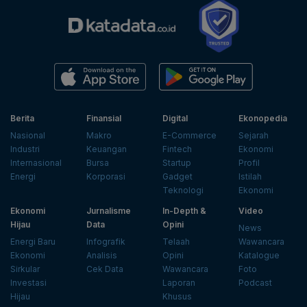
Berita
Finansial
Digital
Ekonopedia
Nasional
Makro
E-Commerce
Sejarah
Industri
Keuangan
Fintech
Ekonomi
Internasional
Bursa
Startup
Profil
Energi
Korporasi
Gadget
Istilah
Teknologi
Ekonomi
Ekonomi
Jurnalisme
In-Depth &
Video
Hijau
Data
Opini
News
Energi Baru
Infografik
Telaah
Wawancara
Ekonomi
Analisis
Opini
Katalogue
Sirkular
Cek Data
Wawancara
Foto
Investasi
Laporan
Podcast
Hijau
Khusus