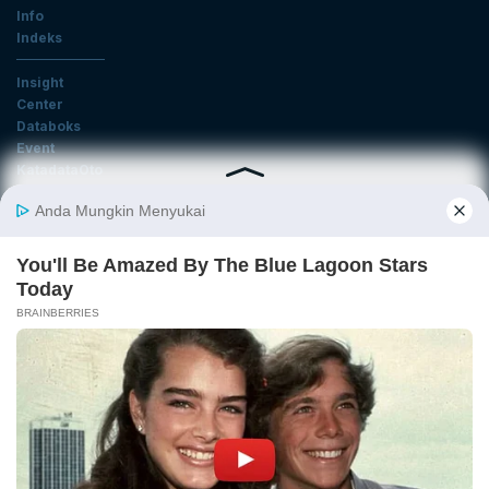
Info
Indeks
Insight
Center
Databoks
Event
KatadataOto
Langganan Newsletter
Email
Daftar
Ikuti Kami
Tentang Katadata
Advertising
Karier
Pedoman Media Siber
Kebijakan Privasi
Disclaimer
Hubungi Kami
©2026 Katadata. Hak cipta dilindungi Undang-undang.