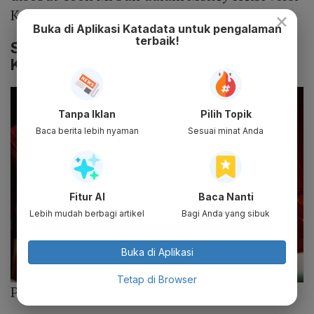
Korea.
×
Buka di Aplikasi Katadata untuk pengalaman
terbaik!
Sinopsis Drama
Money Heist
Versi
Korea
Tanpa Iklan
Pilih Topik
Baca berita lebih nyaman
Sesuai minat Anda
Fitur AI
Baca Nanti
Lebih mudah berbagi artikel
Bagi Anda yang sibuk
Buka di Aplikasi
Tetap di Browser
Photo :
Netflix Korea